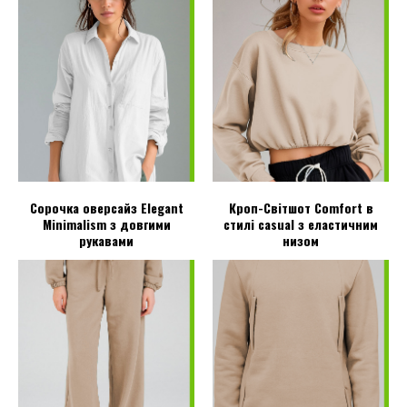
Сорочка оверсайз Elegant
Кроп-Світшот Comfort в
Minimalism з довгими
стилі casual з еластичним
рукавами
низом