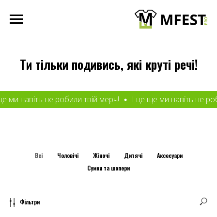
Ти тільки подивись, які круті речі!
 не робили твій мерч!
І це ще ми навіть не робили твій ме
Всі
Чоловічі
Жіночі
Дитячі
Аксесуари
Сумки та шопери
Фільтри