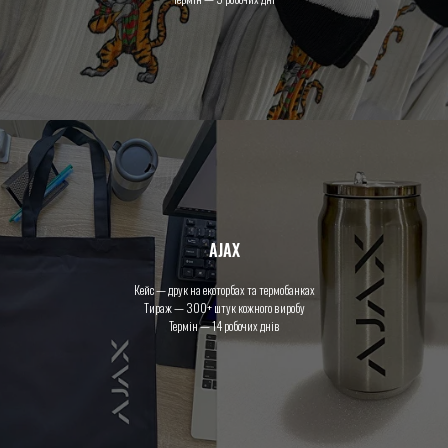
AJAX
Кейс — друк на екоторбах та термобанках
Тираж — 300+ штук кожного виробу
Термін — 14 робочих днів