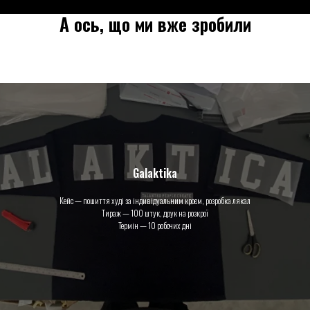
А ось, що ми вже зробили
Galaktika
Кейс — пошиття худі за індивідуальним кроєм, розробка лякал
Тираж — 100 штук, друк на розкрої
Термін — 10 робочих дні