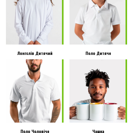
Лонгслів Дитячий
Поло Дитяче
Поло Чоловіче
Чашка