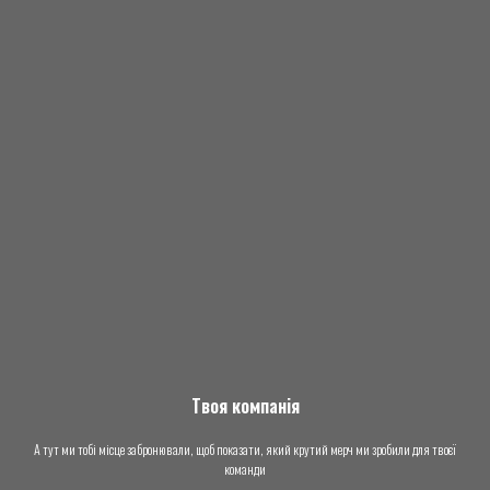
Твоя компанія
А тут ми тобі місце забронювали, щоб показати, який крутий мерч ми зробили для твоєї
команди