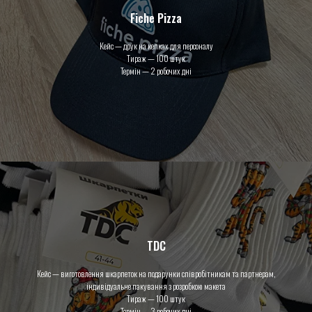
Fiche Pizza
Кейс — друк на кепках для персоналу
Тираж — 100 штук
Термін — 2 робочих дні
TDC
Кейс — виготовлення шкарпеток на подарунки співробітникам та партнерам,
індивідуальне пакування з розробкою макета
Тираж — 100 штук
Термін — 3 робочих дні