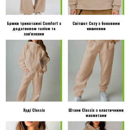
Брюки трикотажні Comfort з
Світшот Cozy з боковими
додатковою талією та
кишенями
зав'язками
Худі Classic
Штани Classic з еластичними
манжетами